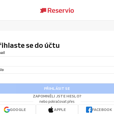
řihlaste se do účtu
ail
lo
PŘIHLÁSIT SE
ZAPOMNĚLI JSTE HESLO?
nebo pokračovat přes
GOOGLE
APPLE
FACEBOOK