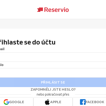
řihlaste se do účtu
ail
lo
PŘIHLÁSIT SE
ZAPOMNĚLI JSTE HESLO?
nebo pokračovat přes
GOOGLE
APPLE
FACEBOOK