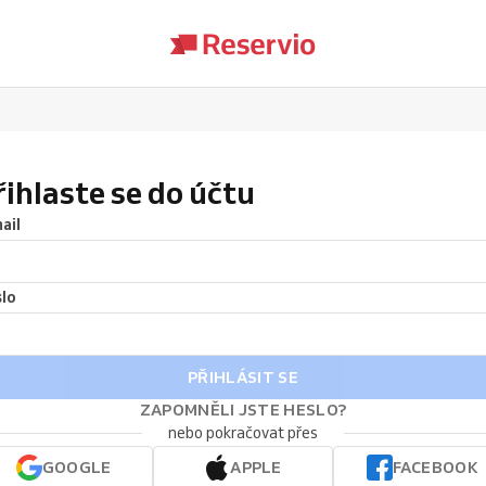
řihlaste se do účtu
ail
lo
PŘIHLÁSIT SE
ZAPOMNĚLI JSTE HESLO?
nebo pokračovat přes
GOOGLE
APPLE
FACEBOOK