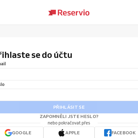
řihlaste se do účtu
ail
lo
PŘIHLÁSIT SE
ZAPOMNĚLI JSTE HESLO?
nebo pokračovat přes
GOOGLE
APPLE
FACEBOOK