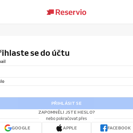
řihlaste se do účtu
ail
lo
PŘIHLÁSIT SE
ZAPOMNĚLI JSTE HESLO?
nebo pokračovat přes
GOOGLE
APPLE
FACEBOOK