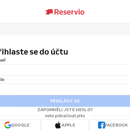
řihlaste se do účtu
ail
lo
PŘIHLÁSIT SE
ZAPOMNĚLI JSTE HESLO?
nebo pokračovat přes
GOOGLE
APPLE
FACEBOOK