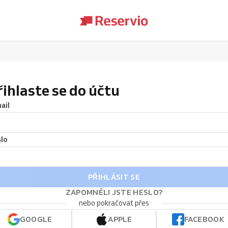
řihlaste se do účtu
ail
lo
PŘIHLÁSIT SE
ZAPOMNĚLI JSTE HESLO?
nebo pokračovat přes
GOOGLE
APPLE
FACEBOOK