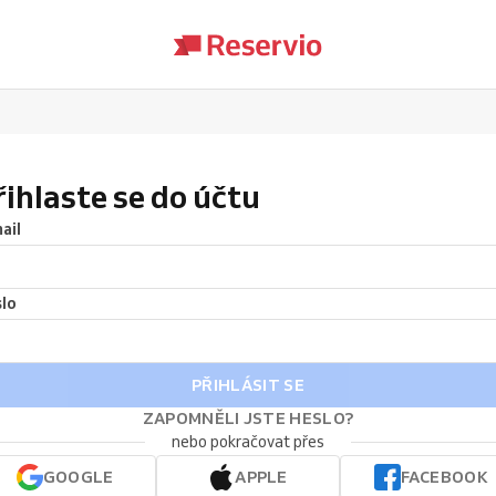
řihlaste se do účtu
ail
lo
PŘIHLÁSIT SE
ZAPOMNĚLI JSTE HESLO?
nebo pokračovat přes
GOOGLE
APPLE
FACEBOOK