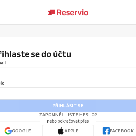
řihlaste se do účtu
ail
lo
PŘIHLÁSIT SE
ZAPOMNĚLI JSTE HESLO?
nebo pokračovat přes
GOOGLE
APPLE
FACEBOOK