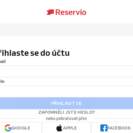
řihlaste se do účtu
ail
lo
PŘIHLÁSIT SE
ZAPOMNĚLI JSTE HESLO?
nebo pokračovat přes
GOOGLE
APPLE
FACEBOOK