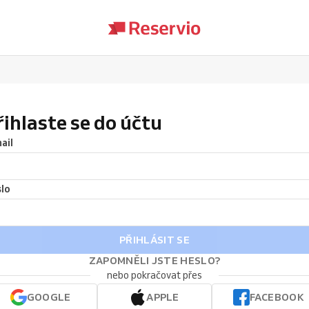
řihlaste se do účtu
ail
lo
PŘIHLÁSIT SE
ZAPOMNĚLI JSTE HESLO?
nebo pokračovat přes
GOOGLE
APPLE
FACEBOOK