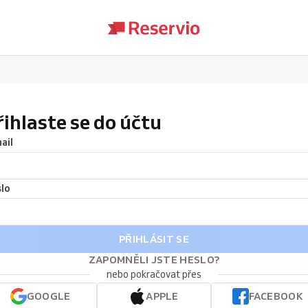
řihlaste se do účtu
ail
lo
PŘIHLÁSIT SE
ZAPOMNĚLI JSTE HESLO?
nebo pokračovat přes
GOOGLE
APPLE
FACEBOOK