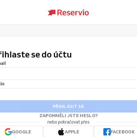
řihlaste se do účtu
ail
lo
PŘIHLÁSIT SE
ZAPOMNĚLI JSTE HESLO?
nebo pokračovat přes
GOOGLE
APPLE
FACEBOOK