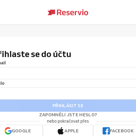
řihlaste se do účtu
ail
lo
PŘIHLÁSIT SE
ZAPOMNĚLI JSTE HESLO?
nebo pokračovat přes
GOOGLE
APPLE
FACEBOOK