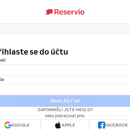
řihlaste se do účtu
ail
lo
PŘIHLÁSIT SE
ZAPOMNĚLI JSTE HESLO?
nebo pokračovat přes
GOOGLE
APPLE
FACEBOOK