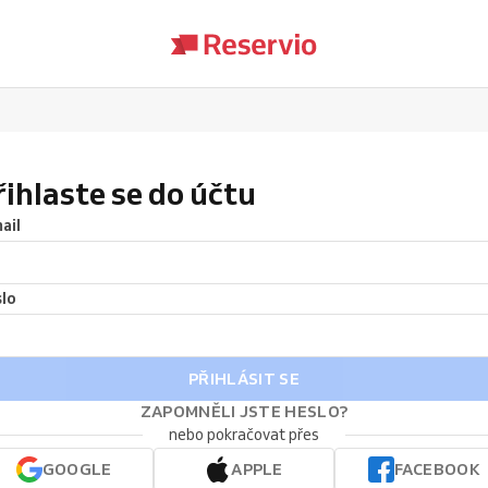
řihlaste se do účtu
ail
lo
PŘIHLÁSIT SE
ZAPOMNĚLI JSTE HESLO?
nebo pokračovat přes
GOOGLE
APPLE
FACEBOOK