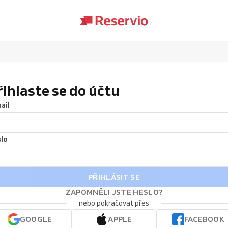
řihlaste se do účtu
ail
lo
PŘIHLÁSIT SE
ZAPOMNĚLI JSTE HESLO?
nebo pokračovat přes
GOOGLE
APPLE
FACEBOOK