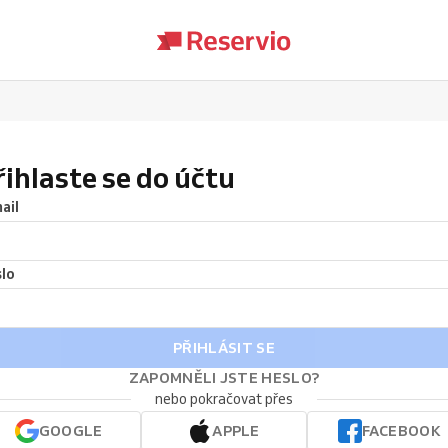
řihlaste se do účtu
ail
lo
PŘIHLÁSIT SE
ZAPOMNĚLI JSTE HESLO?
nebo pokračovat přes
GOOGLE
APPLE
FACEBOOK