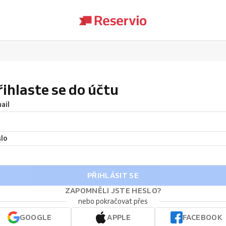
řihlaste se do účtu
ail
lo
PŘIHLÁSIT SE
ZAPOMNĚLI JSTE HESLO?
nebo pokračovat přes
GOOGLE
APPLE
FACEBOOK