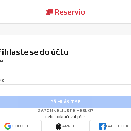
řihlaste se do účtu
ail
lo
PŘIHLÁSIT SE
ZAPOMNĚLI JSTE HESLO?
nebo pokračovat přes
GOOGLE
APPLE
FACEBOOK