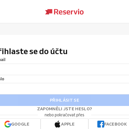
řihlaste se do účtu
ail
lo
PŘIHLÁSIT SE
ZAPOMNĚLI JSTE HESLO?
nebo pokračovat přes
GOOGLE
APPLE
FACEBOOK