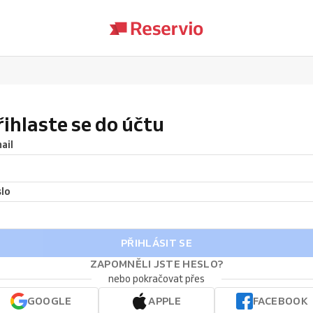
řihlaste se do účtu
ail
lo
PŘIHLÁSIT SE
ZAPOMNĚLI JSTE HESLO?
nebo pokračovat přes
GOOGLE
APPLE
FACEBOOK