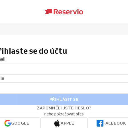
řihlaste se do účtu
ail
lo
PŘIHLÁSIT SE
ZAPOMNĚLI JSTE HESLO?
nebo pokračovat přes
GOOGLE
APPLE
FACEBOOK