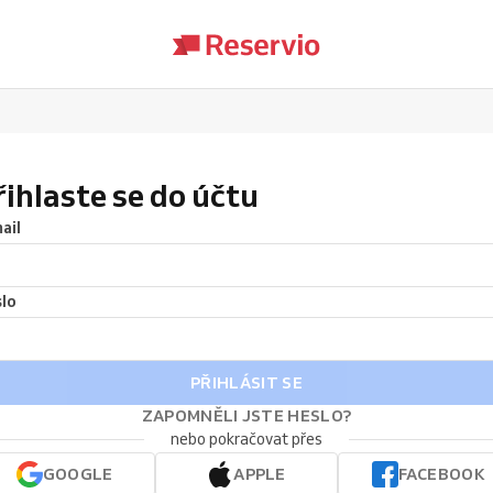
řihlaste se do účtu
ail
lo
PŘIHLÁSIT SE
ZAPOMNĚLI JSTE HESLO?
nebo pokračovat přes
GOOGLE
APPLE
FACEBOOK