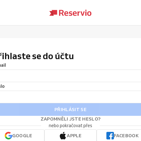
řihlaste se do účtu
ail
lo
PŘIHLÁSIT SE
ZAPOMNĚLI JSTE HESLO?
nebo pokračovat přes
GOOGLE
APPLE
FACEBOOK