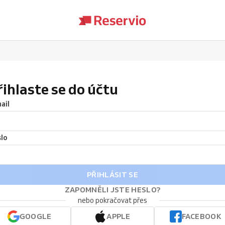
řihlaste se do účtu
ail
lo
PŘIHLÁSIT SE
ZAPOMNĚLI JSTE HESLO?
nebo pokračovat přes
GOOGLE
APPLE
FACEBOOK