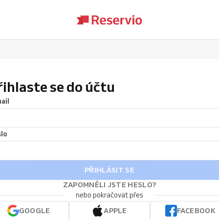
řihlaste se do účtu
ail
lo
PŘIHLÁSIT SE
ZAPOMNĚLI JSTE HESLO?
nebo pokračovat přes
GOOGLE
APPLE
FACEBOOK