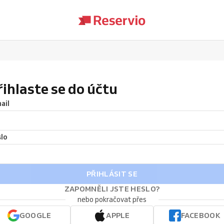
řihlaste se do účtu
ail
lo
PŘIHLÁSIT SE
ZAPOMNĚLI JSTE HESLO?
nebo pokračovat přes
GOOGLE
APPLE
FACEBOOK