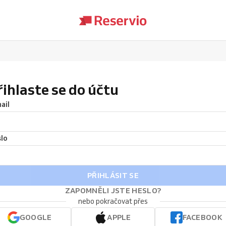
řihlaste se do účtu
ail
lo
PŘIHLÁSIT SE
ZAPOMNĚLI JSTE HESLO?
nebo pokračovat přes
GOOGLE
APPLE
FACEBOOK