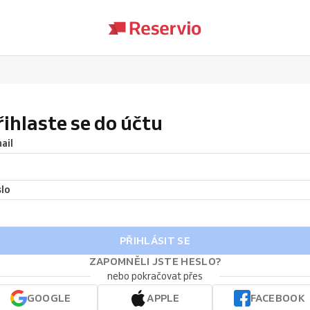
řihlaste se do účtu
ail
lo
PŘIHLÁSIT SE
ZAPOMNĚLI JSTE HESLO?
nebo pokračovat přes
GOOGLE
APPLE
FACEBOOK