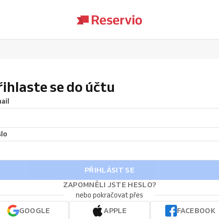
řihlaste se do účtu
ail
lo
PŘIHLÁSIT SE
ZAPOMNĚLI JSTE HESLO?
nebo pokračovat přes
GOOGLE
APPLE
FACEBOOK