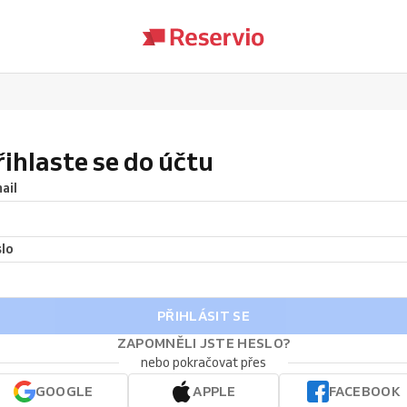
řihlaste se do účtu
ail
lo
PŘIHLÁSIT SE
ZAPOMNĚLI JSTE HESLO?
nebo pokračovat přes
GOOGLE
APPLE
FACEBOOK