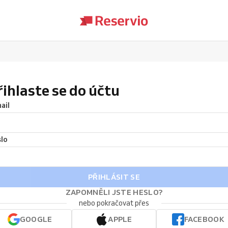
řihlaste se do účtu
ail
lo
PŘIHLÁSIT SE
ZAPOMNĚLI JSTE HESLO?
nebo pokračovat přes
GOOGLE
APPLE
FACEBOOK