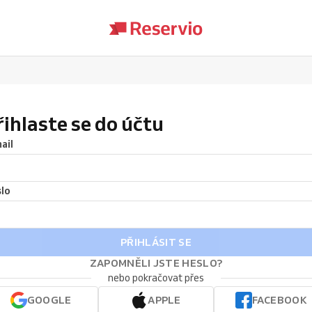
řihlaste se do účtu
ail
lo
PŘIHLÁSIT SE
ZAPOMNĚLI JSTE HESLO?
nebo pokračovat přes
GOOGLE
APPLE
FACEBOOK