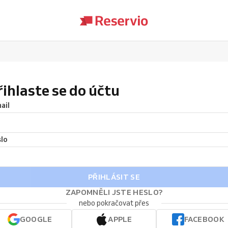
řihlaste se do účtu
ail
lo
PŘIHLÁSIT SE
ZAPOMNĚLI JSTE HESLO?
nebo pokračovat přes
GOOGLE
APPLE
FACEBOOK