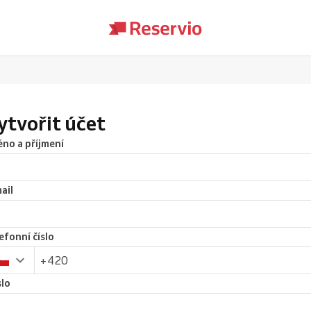
ytvořit účet
no a příjmení
ail
efonní číslo
lo