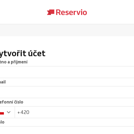
ytvořit účet
no a příjmení
ail
efonní číslo
lo