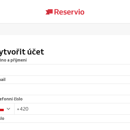
ytvořit účet
no a příjmení
ail
efonní číslo
lo