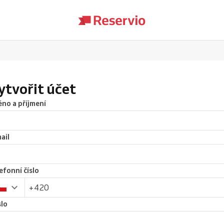
ytvořit účet
no a příjmení
ail
efonní číslo
lo