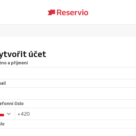
ytvořit účet
no a příjmení
ail
efonní číslo
lo