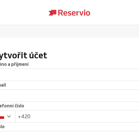
ytvořit účet
no a příjmení
ail
efonní číslo
lo