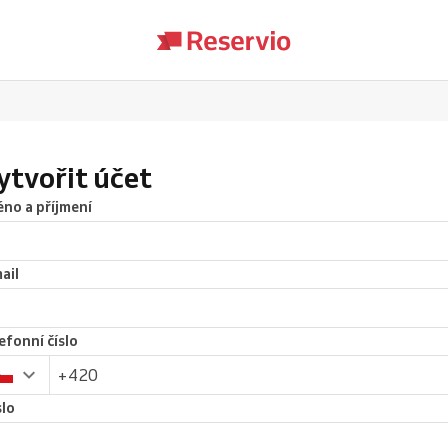
ytvořit účet
no a příjmení
ail
efonní číslo
lo