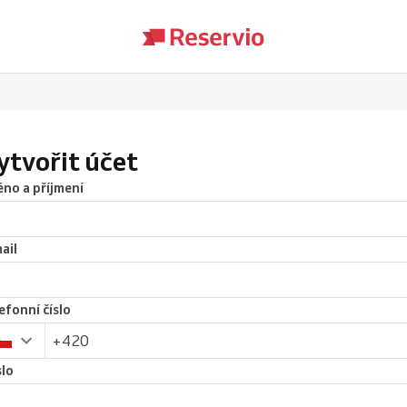
ytvořit účet
no a příjmení
ail
efonní číslo
lo