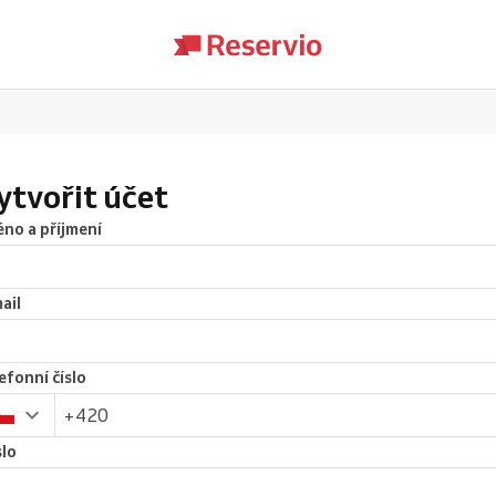
ytvořit účet
no a příjmení
ail
efonní číslo
lo