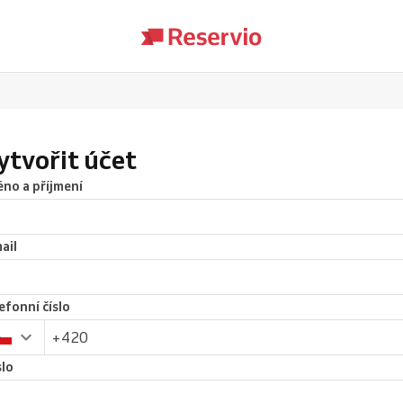
ytvořit účet
no a příjmení
ail
efonní číslo
lo