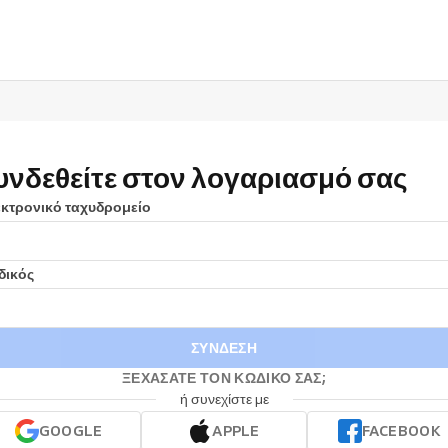
υνδεθείτε στον λογαριασμό σας
κτρονικό ταχυδρομείο
δικός
ΣΎΝΔΕΣΗ
ΞΕΧΆΣΑΤΕ ΤΟΝ ΚΩΔΙΚΌ ΣΑΣ;
ή συνεχίστε με
GOOGLE
APPLE
FACEBOOK