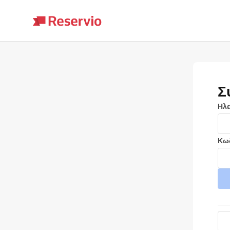
Σ
Ηλε
Κω