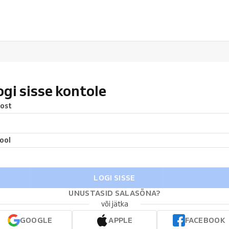
ogi sisse kontole
ost
ool
LOGI SISSE
UNUSTASID SALASÕNA?
või jätka
GOOGLE
APPLE
FACEBOOK