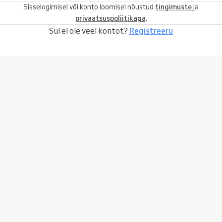
Sisselogimisel või konto loomisel nõustud
tingimuste
ja
privaatsuspoliitikaga
.
Sul ei ole veel kontot?
Registreeru