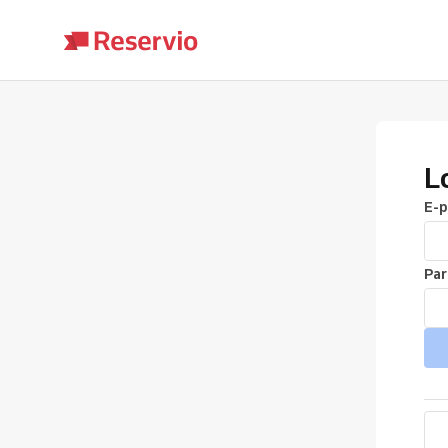
L
E-p
Par