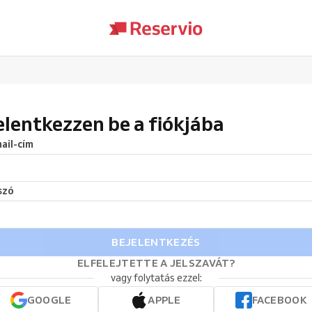
elentkezzen be a fiókjába
ail-cím
szó
BEJELENTKEZÉS
ELFELEJTETTE A JELSZAVÁT?
vagy folytatás ezzel:
GOOGLE
APPLE
FACEBOOK