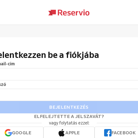
elentkezzen be a fiókjába
ail-cím
szó
BEJELENTKEZÉS
ELFELEJTETTE A JELSZAVÁT?
vagy folytatás ezzel:
GOOGLE
APPLE
FACEBOOK