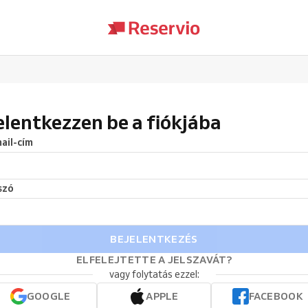
elentkezzen be a fiókjába
ail-cím
szó
BEJELENTKEZÉS
ELFELEJTETTE A JELSZAVÁT?
vagy folytatás ezzel:
GOOGLE
APPLE
FACEBOOK